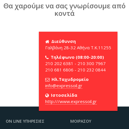
Θα χαρούμε να σας γνωρίσουμε από
κοντά
Διεύθυνση
Γαλβάνη 28-32 Αθήνα Τ.Κ.11255
Τηλέφωνο (08:00-20:00)
210 202 6381 - 210 300 7967
210 681 6806 - 210 232 0844
Ηλ.Ταχυδρομείο
Ιστοσελίδα
http:///www.expressoil.gr
ON LINE ΥΠΗΡΕΣΊΕΣ
ΜΟΙΡΆΣΟΥ